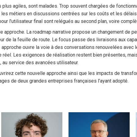
lus agiles, sont malades. Trop souvent chargées de fonctionnali
es métiers en discussions centrées sur les coûts et les délais. 
our l’utilisateur final sont relégués au second plan, voire complè
tre approche. La roadmap narrative propose un changement de pers
œur de la feuille de route. Le focus passe des livraisons aux cap
tte approche ouvre la voie à des conversations renouvelées avec l
age réel. Les exigences de réalisation restent bien présentes, mai
au service des avancées utilisateur.
vrirez cette nouvelle approche ainsi que les impacts de transfo
ages de deux grandes entreprises françaises l’ayant adopté.