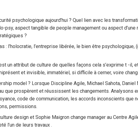
curité psychologique aujourd’hui ? Quel lien avec les transforma
o-psy, aspect tangible de people management ou aspect d’une ré
ratégiques ?
 : l’holocratie, l’entreprise libérée, le bien être psychologique, 
st un attribut de culture de quelles façons cela s’exprime t -il, 
présent et invisible, immatériel, si difficile à cerner, voire chang
dership model ? Lorsque Discipline Agile, Michael Sahota, Dani
reau que prospèrent et réussissent les changements. Analysons e
croyance, code de communication, les accords inconscients que 
ions, permissions.
culture design et Sophie Maigron change manager au Centre Agile
té l’un de leurs travaux .