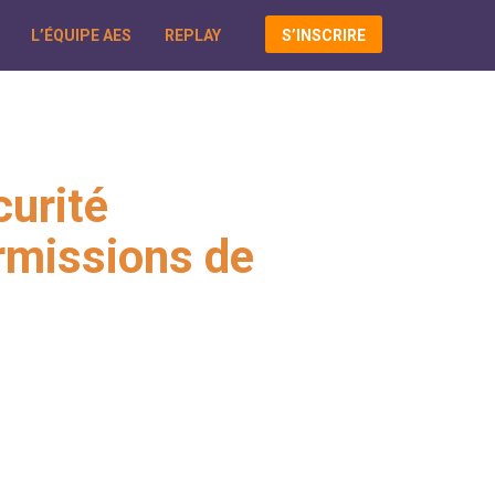
L’ÉQUIPE AES
REPLAY
S’INSCRIRE
curité
rmissions de