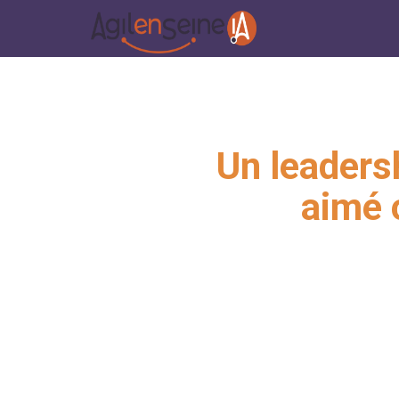
Un leadersh
aimé 