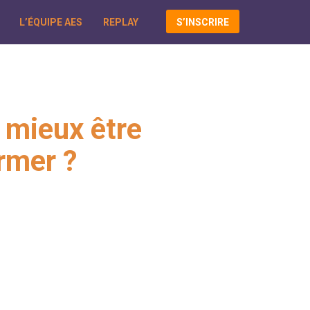
L’ÉQUIPE AES
REPLAY
S’INSCRIRE
l mieux être
rmer ?