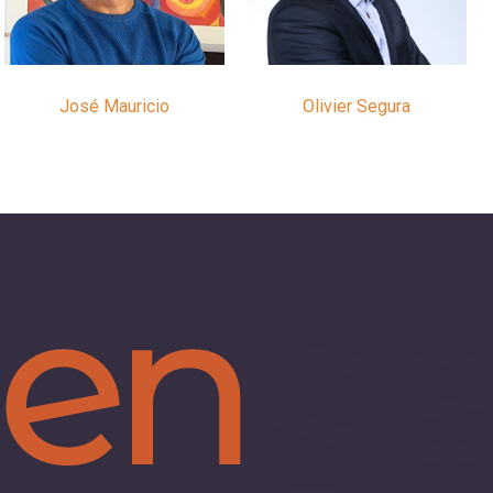
José Mauricio
Olivier Segura