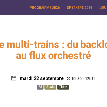
PROGRAMME 2026
SPEAKERS 2026
LIEU
e multi-trains : du back
au flux orchestré
mardi 22 septembre
10h30 - 12h15
AI
Scale
Think