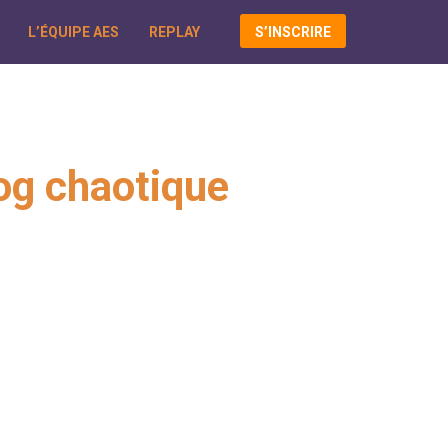
L’ÉQUIPE AES
REPLAY
S’INSCRIRE
log chaotique