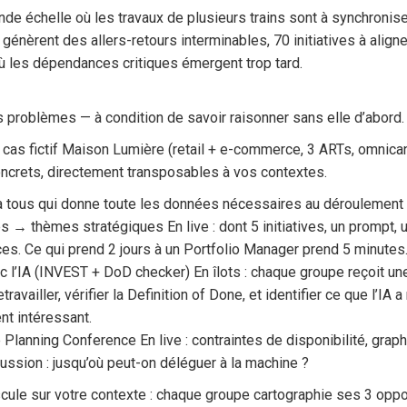
ande échelle où les travaux de plusieurs trains sont à synchroni
génèrent des allers-retours interminables, 70 initiatives à align
ù les dépendances critiques émergent trop tard.
 problèmes — à condition de savoir raisonner sans elle d’abord.
e cas fictif Maison Lumière (retail + e-commerce, 3 ARTs, omnica
concrets, directement transposables à vos contextes.
 à tous qui donne toute les données nécessaires au déroulement de
es → thèmes stratégiques En live : dont 5 initiatives, un prompt,
s. Ce qui prend 2 jours à un Portfolio Manager prend 5 minutes
ec l’IA (INVEST + DoD checker) En îlots : chaque groupe reçoit un
ravailler, vérifier la Definition of Done, et identifier ce que l’IA
nt intéressant.
e Planning Conference En live : contraintes de disponibilité, gr
ssion : jusqu’où peut-on déléguer à la machine ?
ascule sur votre contexte : chaque groupe cartographie ses 3 oppor